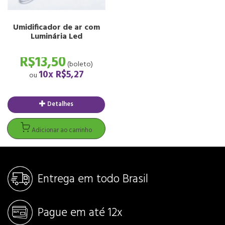
Umidificador de ar com
Luminária Led
R$13,50
(boleto)
10x
R$5,27
ou
Detalhes
Adicionar ao carrinho
Entrega em todo Brasil
Pague em até 12x