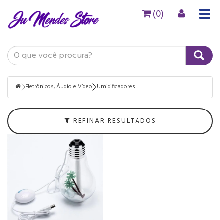
(0)
Togg
navig
Filtrar
Eletrônicos,
Áudio
e
Vídeo
Eletrônicos, Áudio e Vídeo
Umidificadores
Faixa
de
REFINAR RESULTADOS
Preço