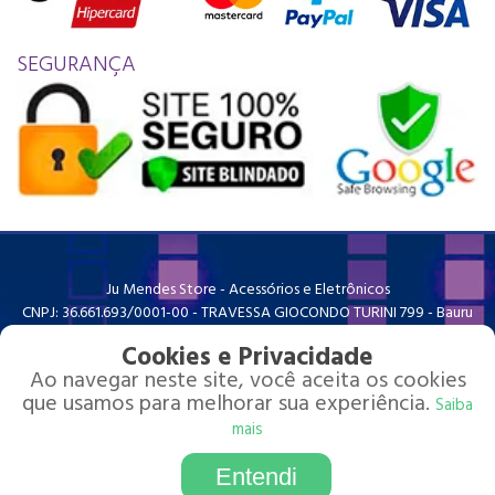
SEGURANÇA
Ju Mendes Store - Acessórios e Eletrônicos
CNPJ: 36.661.693/0001-00 - TRAVESSA GIOCONDO TURINI 799 - Bauru
SP
contato@jumendesstore.com.br
Cookies e Privacidade
Redes sociais
Ao navegar neste site, você aceita os cookies
que usamos para melhorar sua experiência.
Saiba
mais
Entendi