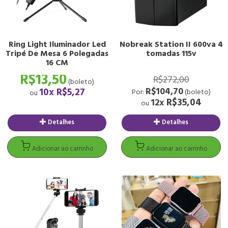
Adicionar ao carrinho
Adicionar ao carrinh
Ring Light Iluminador Led
Nobreak Station II 600va 4
Tripé De Mesa 6 Polegadas
tomadas 115v
16 CM
R$13,50
R$272,00
(boleto)
R$104,70
10x
R$5,27
Por:
(boleto)
ou
R$35,04
12x
ou