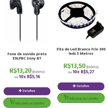
Fita de Led Branco Frio 300
leds 5 Metros
Fone de ouvido preto
E9LPBC Sony BT
Detalhes
R$13,50
Detalhes
(boleto)
R$13,20
10x
R$5,27
(boleto)
ou
Adicionar ao carrinho
10x
R$5,16
ou
Adicionar ao carrinh