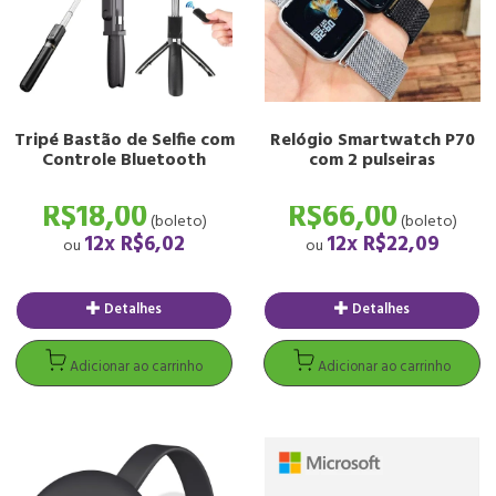
Detalhes
Detalhes
Tripé Bastão de Selfie com
Relógio Smartwatch P70
Adicionar ao carrinho
Adicionar ao carrinh
Controle Bluetooth
com 2 pulseiras
R$18,00
R$66,00
(boleto)
(boleto)
12x
R$6,02
12x
R$22,09
ou
ou