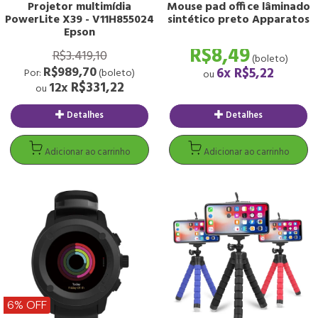
Projetor multimídia
Mouse pad office lâminado
PowerLite X39 - V11H855024
sintético preto Apparatos
Epson
R$8,49
R$3.419,10
(boleto)
R$989,70
6x
R$5,22
Por:
(boleto)
ou
R$331,22
12x
ou
Detalhes
Detalhes
Adicionar ao carrinho
Adicionar ao carrinh
6% OFF