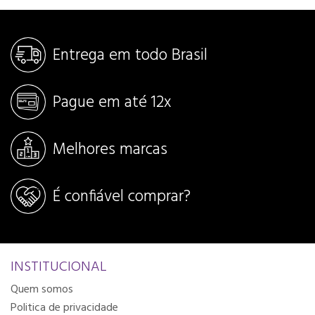
Entrega em todo Brasil
Pague em até 12x
Melhores marcas
É confiável comprar?
Detalhes
Detalhes
INSTITUCIONAL
Adicionar ao carrinh
Quem somos
Adicionar ao carrinho
Politica de privacidade